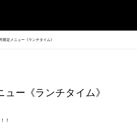
まさきの焼肉 本店
やまさき焼き鳥 持ち帰り
全国イベント出
2月限定メニュー《ランチタイム》
メニュー《ランチタイム》
！！