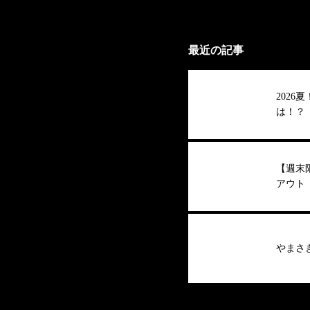
最近の記事
202
は！？
【週末
アウト
やまさ