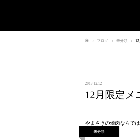
有限会社やまさき
会社概要
代表挨拶
や
ブログ
未分類
1
ホーム
2018.12.12
12月限定
やまさきの焼肉ならでは
未分類