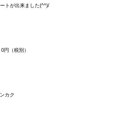
トが出来ました(^^)/
０0円（税別）
サンカク