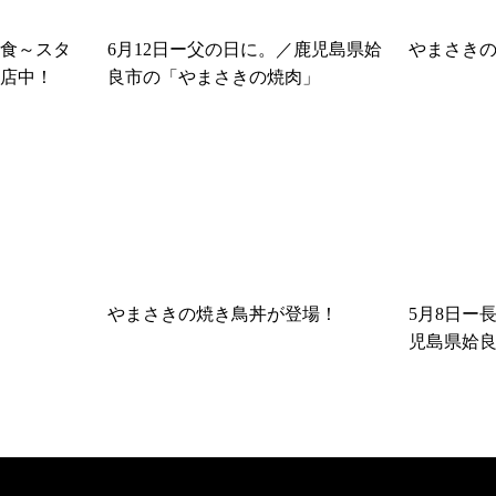
食～スタ
6月12日ー父の日に。／鹿児島県姶
やまさきの
店中！
良市の「やまさきの焼肉」
やまさきの焼き鳥丼が登場！
5月8日ー
児島県姶
肉」