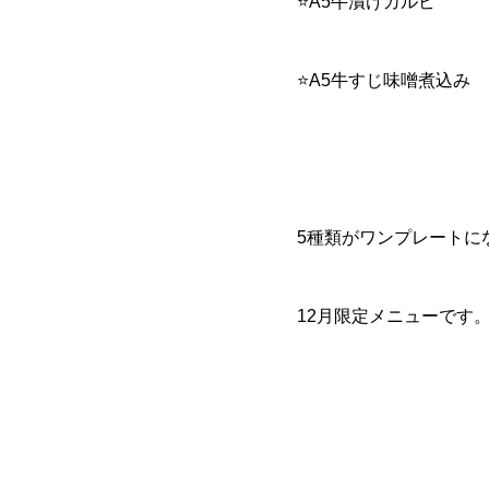
⭐A5牛漬けカルビ
⭐A5牛すじ味噌煮込み
5種類がワンプレートに
12月限定メニューです。