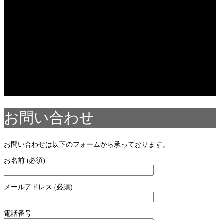
content/themes/fake_tcd074/functions/menu.php
on line
31
Warning
: Undefined array key 75 in
/home/users/2/k5yamasaki/web/new/wp-
content/themes/fake_tcd074/functions/menu.php
on line
42
Warning
: foreach() argument must be of type array|object, null
given in
/home/users/2/k5yamasaki/web/new/wp-
content/themes/fake_tcd074/functions/menu.php
on line
42
お問い合わせ
お問い合わせは以下のフォームから承っております。
お名前 (必須)
メールアドレス (必須)
電話番号