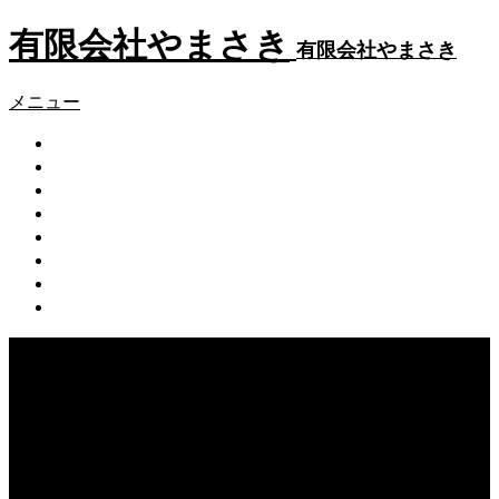
有限会社やまさき
有限会社やまさき
メニュー
会社概要
代表挨拶
やまさきの焼肉 本店
やまさき焼き鳥 持ち帰り
全国イベント出店
スタッフ募集
オンラインショップ
お問い合わせ
Warning
: Undefined array key 75 in
/home/users/2/k5yamasaki/web/new/wp-
content/themes/fake_tcd074/functions/menu.php
on line
31
Warning
: foreach() argument must be of type array|object,
null given in
/home/users/2/k5yamasaki/web/new/wp-