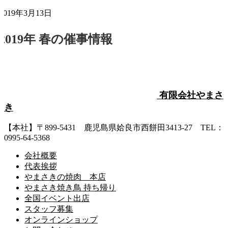
2019年3月13日
2019年 春の催事情報
有限会社やまさ
き
【本社】〒899-5431 鹿児島県姶良市西餅田3413-27 TEL：
0995-64-5368
会社概要
代表挨拶
やまさきの焼肉 本店
やまさき焼き鳥 持ち帰り
全国イベント出店
スタッフ募集
オンラインショップ