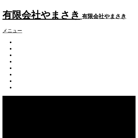
有限会社やまさき
有限会社やまさき
メニュー
会社概要
代表挨拶
やまさきの焼肉 本店
やまさき焼き鳥 持ち帰り
全国イベント出店
スタッフ募集
オンラインショップ
お問い合わせ
Warning
: Undefined array key 75 in
/home/users/2/k5yamasaki/web/new/wp-
content/themes/fake_tcd074/functions/menu.php
on line
31
Warning
: foreach() argument must be of type array|object,
null given in
/home/users/2/k5yamasaki/web/new/wp-