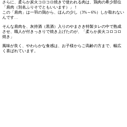
さらに、柔らか炭火コロコロ焼きで使われる肉は、鶏肉の希少部位
「肩肉（別名ふりそでともいいます）」！
この「肩肉」は一羽の鶏から、ほんの少し（3%～6%）しか取れない
んです…
そんな肩肉を、灰持酒（黒酒）入りのやまさき特製タレの中で熟成
させ、職人が付きっきりで焼き上げたのが、「柔らか炭火コロコロ
焼き」
風味が良く、やわらかな食感は、お子様からご高齢の方まで、幅広
く喜ばれています。