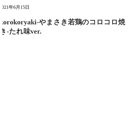
2021年6月15日
korokoryaki-やまさき若鶏のコロコロ焼
き-たれ味ver.