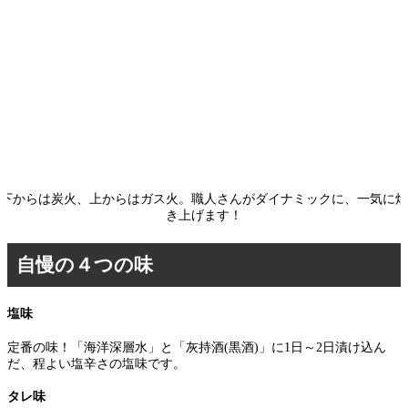
下からは炭火、上からはガス火。職人さんがダイナミックに、一気に焼
き上げます！
自慢の４つの味
塩味
定番の味！「海洋深層水」と「灰持酒(黒酒)」に1日～2日漬け込ん
だ、程よい塩辛さの塩味です。
タレ味