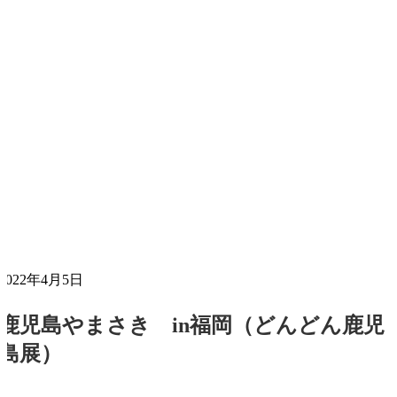
2022年4月5日
鹿児島やまさき in福岡（どんどん鹿児
島展）