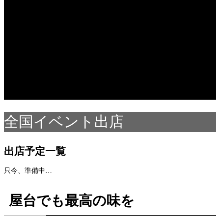
content/themes/fake_tcd074/functions/menu.php
on line
31
Warning
: Undefined array key 75 in
/home/users/2/k5yamasaki/web/new/wp-
content/themes/fake_tcd074/functions/menu.php
on line
42
Warning
: foreach() argument must be of type array|object, null
given in
/home/users/2/k5yamasaki/web/new/wp-
content/themes/fake_tcd074/functions/menu.php
on line
42
全国イベント出店
出店
予定一覧
只今、準備中…
屋台でも最高の味を