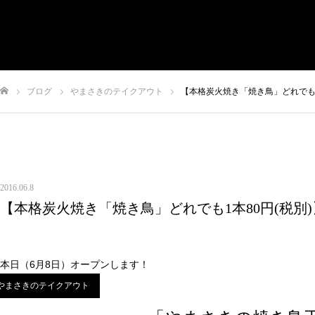
有限会社やまさき
会社概要
代表挨拶
やまさきの焼肉 本店
ブログ
やまさきのテイクアウト
【本格炭火焼き「焼き鳥」どれでも1
やまさき焼き鳥 持ち帰り
全国イベント出店
ム
スタッフ募集
オンラインショップ
お問い合わせ
2016.06.8
【本格炭火焼き「焼き鳥」どれでも1本80円(税別
本日（6月8日）オープンします！
やまさきのテイクアウト