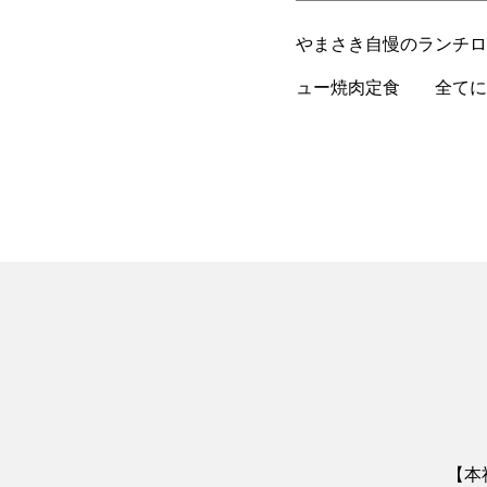
やまさき自慢
ュー焼肉定食 全てに（
【本社