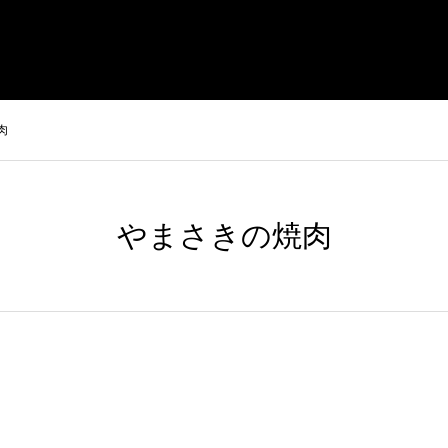
まさきの焼肉 本店
やまさき焼き鳥 持ち帰り
全国イベント出
肉
やまさきの焼肉