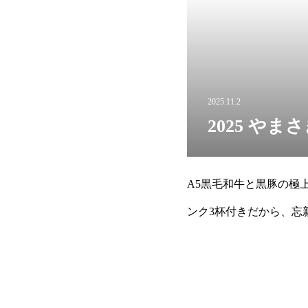
2025.11.2
2025 や
A5黒毛和牛と黒豚の極上
ンク3杯付きだから、忘
しょう！＼忘年会プラン