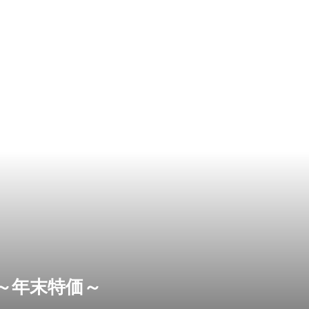
肉袋～年末特価～