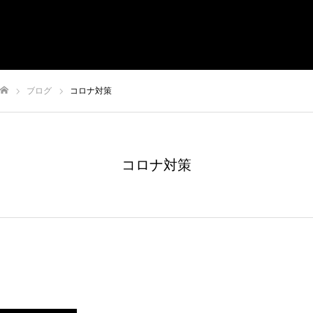
有限会社やまさき
会社概要
代表挨拶
やまさきの焼肉 本店
ブログ
コロナ対策
やまさき焼き鳥 持ち帰り
全国イベント出店
ム
コロナ対策
スタッフ募集
オンラインショップ
お問い合わせ