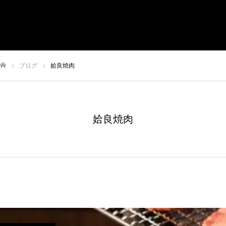
有限会社やまさき
会社概要
代表挨拶
やまさきの焼肉 本店
ブログ
姶良焼肉
やまさき焼き鳥 持ち帰り
全国イベント出店
ム
姶良焼肉
スタッフ募集
オンラインショップ
お問い合わせ