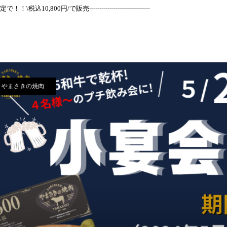
定で！！\税込10,800円/で販売------------------------------
やまさきの焼肉