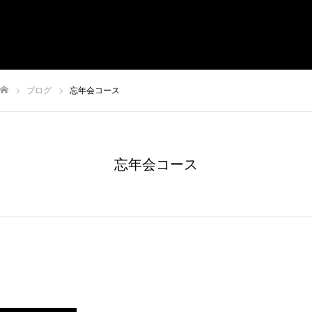
有限会社やまさき
会社概要
代表挨拶
やまさきの焼肉 本店
ブログ
忘年会コース
やまさき焼き鳥 持ち帰り
全国イベント出店
ム
忘年会コース
スタッフ募集
オンラインショップ
お問い合わせ