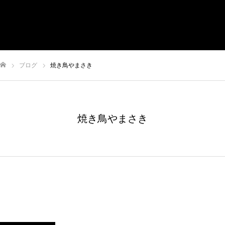
有限会社やまさき
会社概要
代表挨拶
やまさきの焼肉 本店
ブログ
焼き鳥やまさき
やまさき焼き鳥 持ち帰り
全国イベント出店
ム
焼き鳥やまさき
スタッフ募集
オンラインショップ
お問い合わせ