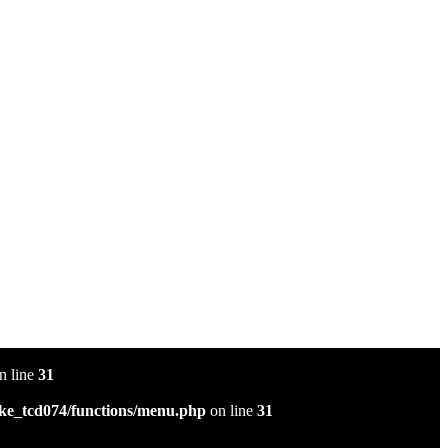
n line
31
ke_tcd074/functions/menu.php
on line
31