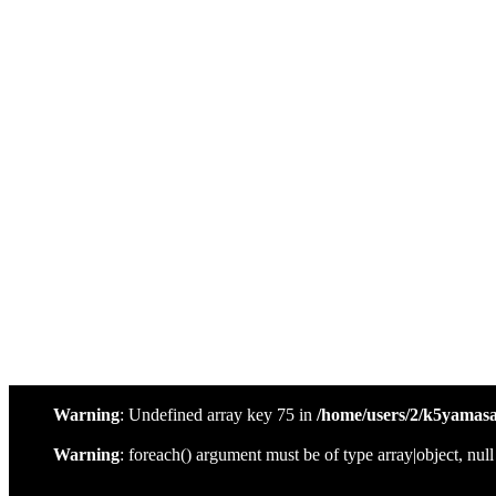
有限会社やまさき
有限会社やまさき
鹿児島県姶良市の焼肉・焼き鳥といえば「やまさき
メニュー
会社概要
代表挨拶
やまさきの焼肉 本店
やまさき焼き鳥 持ち帰り
全国イベント出店
スタッフ募集
オンラインショップ
お問い合わせ
Warning
: Undefined array key 75 in
/home/users/2/k5yamas
Warning
: foreach() argument must be of type array|object, nul