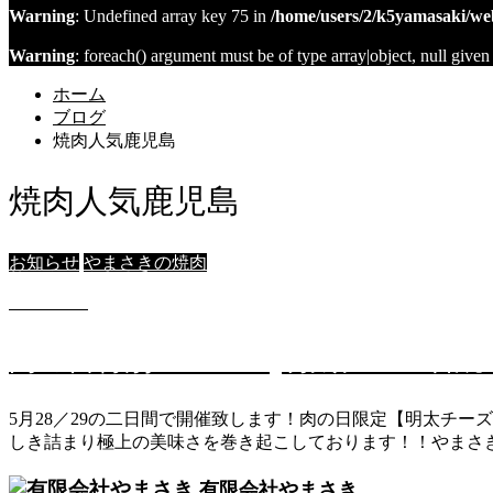
Warning
: Undefined array key 75 in
/home/users/2/k5yamasaki/we
Warning
: foreach() argument must be of type array|object, null given
ホーム
ブログ
焼肉人気鹿児島
焼肉人気鹿児島
お知らせ
やまさきの焼肉
2021.05.25
肉の日特別メニュー[明太チーズ石焼
5月28／29の二日間で開催致します！肉の日限定【明太チーズ
しき詰まり極上の美味さを巻き起こしております！！やまさ
有限会社やまさき