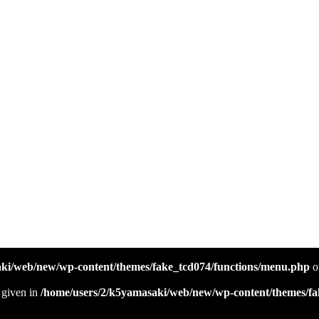
」です
aki/web/new/wp-content/themes/fake_tcd074/functions/menu.php
o
l given in
/home/users/2/k5yamasaki/web/new/wp-content/themes/fa