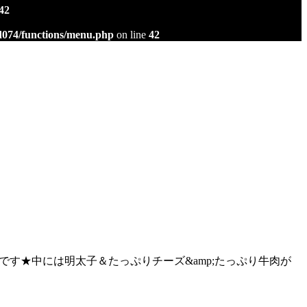
42
d074/functions/menu.php
on line
42
ーです★中には明太子＆たっぷりチーズ&amp;たっぷり牛肉が