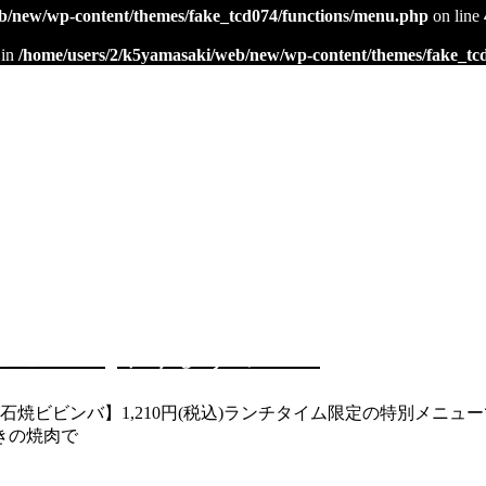
b/new/wp-content/themes/fake_tcd074/functions/menu.php
on line
 in
/home/users/2/k5yamasaki/web/new/wp-content/themes/fake_tc
ビビンバ]やりますっ！！
石焼ビビンバ】1,210円(税込)ランチタイム限定の特別メニュ
きの焼肉で