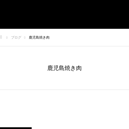
有限会社やまさき
会社概要
代表挨拶
やまさきの焼肉 本店
ブログ
鹿児島焼き肉
やまさき焼き鳥 持ち帰り
全国イベント出店
ム
鹿児島焼き肉
スタッフ募集
オンラインショップ
お問い合わせ