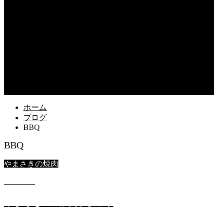
content/themes/fake_tcd074/functions/menu.php
on line
31
Warning
: Undefined array key 75 in
/home/users/2/k5yamasaki/web/new/wp-
content/themes/fake_tcd074/functions/menu.php
on line
42
Warning
: foreach() argument must be of type array|object, null
given in
/home/users/2/k5yamasaki/web/new/wp-
content/themes/fake_tcd074/functions/menu.php
on line
42
ホーム
ブログ
BBQ
BBQ
やまさきの焼肉
2026.03.6
やまさきの焼肉 持ち帰り