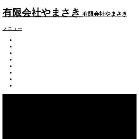
有限会社やまさき
有限会社やまさき
メニュー
会社概要
代表挨拶
やまさきの焼肉 本店
やまさき焼き鳥 持ち帰り
全国イベント出店
スタッフ募集
オンラインショップ
お問い合わせ
Warning
: Undefined array key 75 in
/home/users/2/k5yamasaki/web/new/wp-
content/themes/fake_tcd074/functions/menu.php
on line
31
Warning
: foreach() argument must be of type array|object,
null given in
/home/users/2/k5yamasaki/web/new/wp-