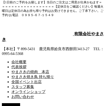
【1日前のご予約をお願します】当日のご注文はご用意が出来かねます＝
＝＝＝＝＝＝＝＝＝＝＝＝＝＝＝＝＝【定休日をご確認ください】毎週火
曜日は定休日の為お持ち帰り予約はお受けできません。ご了承下さい。ご
予約/お電話 ０９９５-６７-１５４９
有限会社やまさ
き
【本社】〒899-5431 鹿児島県姶良市西餅田3413-27 TEL：
0995-64-5368
会社概要
代表挨拶
やまさきの焼肉 本店
やまさき焼き鳥 持ち帰り
全国イベント出店
スタッフ募集
オンラインショップ
お問い合わせ
PAGE TOP