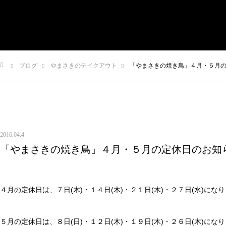
有限会社やまさき
会社概要
代表挨拶
やまさきの焼肉 本店
ブログ
やまさきのテイクアウト
「やまさきの焼き鳥」４月・５月
やまさき焼き鳥 持ち帰り
全国イベント出店
ム
スタッフ募集
オンラインショップ
お問い合わせ
2016.04.4
「やまさきの焼き鳥」４月・５月の定休日のお知
４月の定休日は、７日(木)・１４日(木)・２１日(木)・２７日(水)にな
５月の定休日は、８日(日)・１２日(木)・１９日(木)・２６日(木)にな