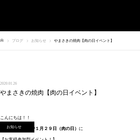
有限会社やまさき
会社概要
代表挨拶
やまさきの焼肉 本店
ブログ
お知らせ
やまさきの焼肉【肉の日イベント】
やまさき焼き鳥 持ち帰り
全国イベント出店
ム
スタッフ募集
オンラインショップ
お問い合わせ
2020.01.26
やまさきの焼肉【肉の日イベント】
こんにちは！！
お知らせ
やまさきの焼肉で１月２９日（肉の日）
に
【お客様参加型イベント！】