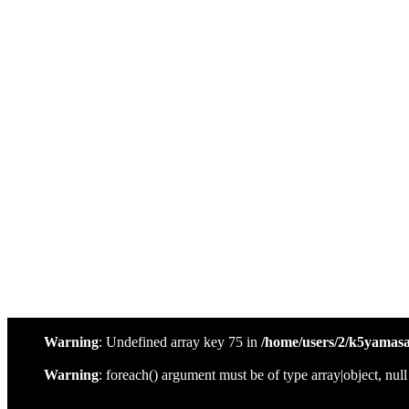
有限会社やまさき
有限会社やまさき
鹿児島県姶良市の焼肉・焼き鳥といえば「やまさき
メニュー
会社概要
代表挨拶
やまさきの焼肉 本店
やまさき焼き鳥 持ち帰り
全国イベント出店
スタッフ募集
オンラインショップ
お問い合わせ
Warning
: Undefined array key 75 in
/home/users/2/k5yamas
Warning
: foreach() argument must be of type array|object, nul