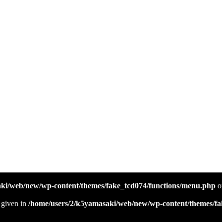
」です
aki/web/new/wp-content/themes/fake_tcd074/functions/menu.php
o
l given in
/home/users/2/k5yamasaki/web/new/wp-content/themes/fa