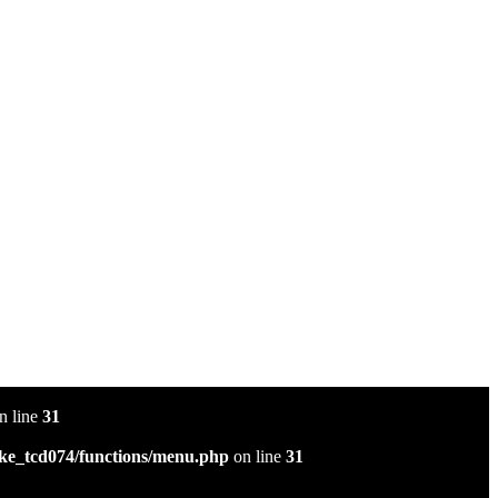
n line
31
ke_tcd074/functions/menu.php
on line
31