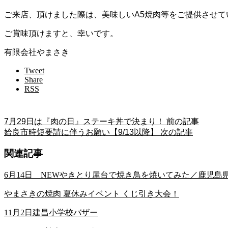
ご来店、頂けました際は、美味しいA5焼肉等をご提供させて
ご賞味頂けますと、幸いです。
有限会社やまさき
Tweet
Share
RSS
7月29日は『肉の日』ステーキ丼で決まり！
前の記事
姶良市時短要請に伴うお願い【9/13以降】
次の記事
関連記事
6月14日 NEWやきとり屋台で焼き鳥を焼いてみた／鹿児
やまさきの焼肉 夏休みイベント くじ引き大会！
11月2日建昌小学校バザー