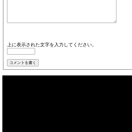
上に表示された文字を入力してください。
最近の記事
2026夏！くじびきイベント！お肉を当てるのは！？
【週末限定営業】やまさきの焼き鳥 テイクアウト
やまさきの焼肉 持ち帰り
カテゴリー