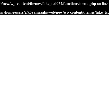
b/new/wp-content/themes/fake_tcd074/functions/menu.php
on line
 in
/home/users/2/k5yamasaki/web/new/wp-content/themes/fake_tc