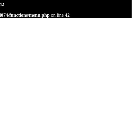
42
d074/functions/menu.php
on line
42