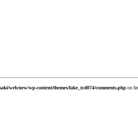
saki/web/new/wp-content/themes/fake_tcd074/comments.php
on li