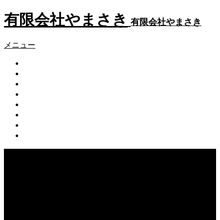
有限会社やまさき
有限会社やまさき
メニュー
会社概要
代表挨拶
やまさきの焼肉 本店
やまさき焼き鳥 持ち帰り
全国イベント出店
スタッフ募集
オンラインショップ
お問い合わせ
Warning
: Undefined array key 75 in
/home/users/2/k5yamasaki/web/new/wp-
content/themes/fake_tcd074/functions/menu.php
on line
31
Warning
: foreach() argument must be of type array|object,
null given in
/home/users/2/k5yamasaki/web/new/wp-