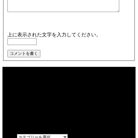
上に表示された文字を入力してください。
最近の記事
2026夏！くじびきイベント！お肉を当てるのは！？
【週末限定営業】やまさきの焼き鳥 テイクアウト
やまさきの焼肉 持ち帰り
カテゴリー
OPEN