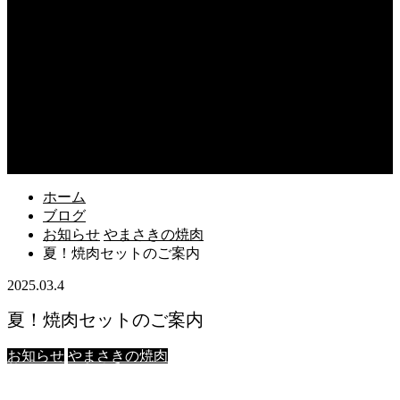
content/themes/fake_tcd074/functions/menu.php
on line
31
Warning
: Undefined array key 75 in
/home/users/2/k5yamasaki/web/new/wp-
content/themes/fake_tcd074/functions/menu.php
on line
42
Warning
: foreach() argument must be of type array|object, null
given in
/home/users/2/k5yamasaki/web/new/wp-
content/themes/fake_tcd074/functions/menu.php
on line
42
ホーム
ブログ
お知らせ
やまさきの焼肉
夏！焼肉セットのご案内
2025.03.4
夏！焼肉セットのご案内
お知らせ
やまさきの焼肉