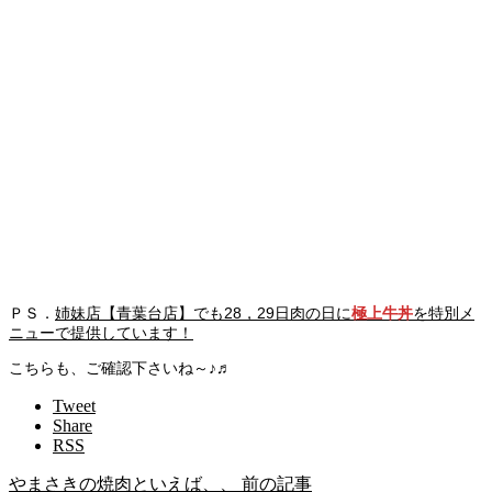
ＰＳ．
姉妹店【青葉台店】でも28，29日肉の日に
極上牛丼
を特別メ
ニューで提供しています！
こちらも、ご確認下さいね～♪♬
Tweet
Share
RSS
やまさきの焼肉といえば、、
前の記事