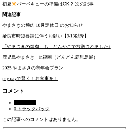
初夏
バーベキューの準備はOK？
次の記事
関連記事
やまさきの焼肉 10月定休日 のお知らせ
姶良市時短要請に伴うお願い【9/13以降】
「やまさきの焼肉」も、どんかごで放送されました♪
鹿児島やまさき in福岡（どんどん鹿児島展）
2025 やまさきの忘年会プラン
pay payで賢く！お食事を！
コメント
0 コメント
0 トラックバック
この記事へのコメントはありません。