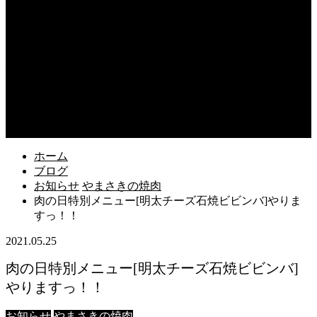
content/themes/fake_tcd074/functions/menu.php
on line
31
Warning
: Undefined array key 75 in
/home/users/2/k5yamasaki/web/new/wp-
content/themes/fake_tcd074/functions/menu.php
on line
42
Warning
: foreach() argument must be of type array|object, null
given in
/home/users/2/k5yamasaki/web/new/wp-
content/themes/fake_tcd074/functions/menu.php
on line
42
ホーム
ブログ
お知らせ
やまさきの焼肉
肉の日特別メニュー[明太チーズ石焼ビビンバ]やりま
すっ！！
2021.05.25
肉の日特別メニュー[明太チーズ石焼ビビンバ]
やりますっ！！
お知らせ
やまさきの焼肉