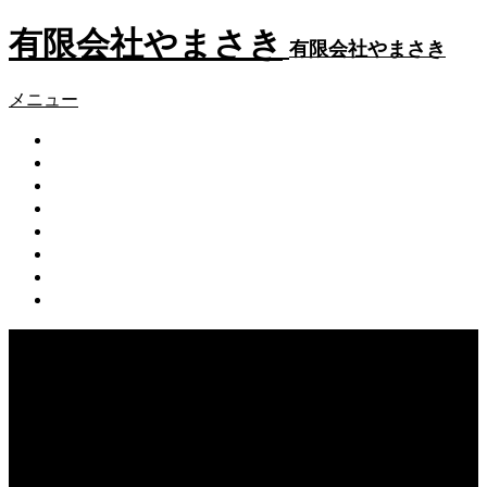
有限会社やまさき
有限会社やまさき
メニュー
会社概要
代表挨拶
やまさきの焼肉 本店
やまさき焼き鳥 持ち帰り
全国イベント出店
スタッフ募集
オンラインショップ
お問い合わせ
Warning
: Undefined array key 75 in
/home/users/2/k5yamasaki/web/new/wp-
content/themes/fake_tcd074/functions/menu.php
on line
31
Warning
: foreach() argument must be of type array|object,
null given in
/home/users/2/k5yamasaki/web/new/wp-