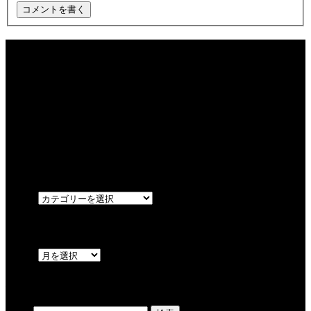
最近の記事
2026夏！くじびきイベント！お肉を当てるのは！？
【週末限定営業】やまさきの焼き鳥 テイクアウト
やまさきの焼肉 持ち帰り
カテゴリー
OPEN
アーカイブ
OPEN
検索