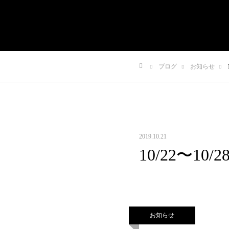
有限会社やまさき
会社概要
代表挨拶
や
ブログ
お知らせ
ホーム
2019.10.21
10/22〜10
お知らせ