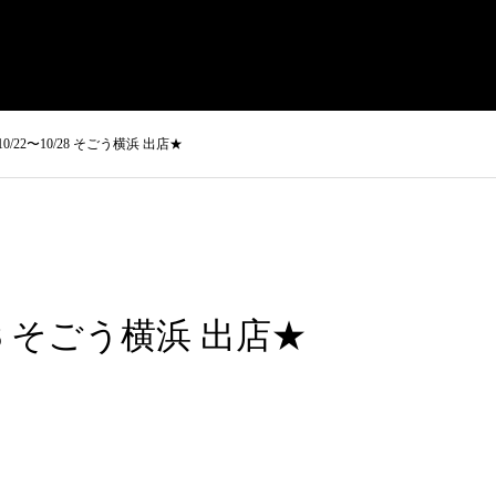
まさきの焼肉 本店
やまさき焼き鳥 持ち帰り
全国イベント出
10/22〜10/28 そごう横浜 出店★
/28 そごう横浜 出店★