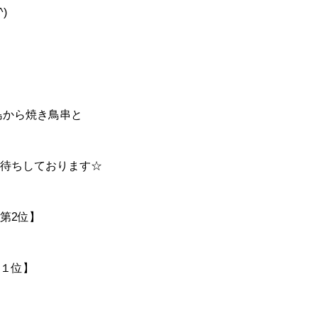
)
島から焼き鳥串と
待ちしております☆
第2位】
１位】