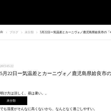
有限会社やまさき
会社概要
代表挨拶
やまさきの焼肉 本店
ブログ
未分類
5月22日ー気温差とカーニヴォ／鹿児島県姶良市の「
やまさき焼き鳥 持ち帰り
全国イベント出店
ム
スタッフ募集
オンラインショップ
お問い合わせ
2015.05.22
5月22日ー気温差とカーニヴォ／鹿児島県姶良市
明け方は涼しく、昼は暑い。。
未分類
でも湿度がそんなに高くないから、なんとなく過ごしやすい。