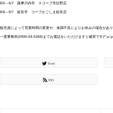
6/5～6/7 薩摩川内市 Ａコープ市比野店
6/6～6/7 姶良市 コープかごしま姶良店
販売員によって営業時間の変更や、体調不良によりお休みの場合があり
一度事務所(0995-64-5368)までお電話をいただけますと確実です(*´ω`p
Tweet
RSS