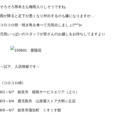
そろそろ県本土も梅雨入りしそうですね。
雨が降ると足下が悪くなり外出するのも嫌になりますが…
コロコロ焼・焼き鳥を食べて元気出しましょ(*^^)v
元気いっぱいのスタッフが皆さんのお越しをお待ちしてますよ♪♪
～以下、入店情報です～
《コロコロ焼》
6/1～6/7 姶良市 桜島サービスエリア（上り）
6/3～6/4 鹿児島市 山形屋ストア大明ヶ丘店
6/5～6/7 姶良市蒲生町 くすくす館