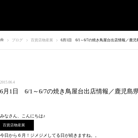
有限会社やまさき
会社概要
代表挨拶
やまさきの焼肉 本店
ブログ
百貨店物産展
6月1日 6/1～6/7の焼き鳥屋台出店情報／
やまさき焼き鳥 持ち帰り
全国イベント出店
ム
スタッフ募集
オンラインショップ
お問い合わせ
2015.06.4
6月1日 6/1～6/7の焼き鳥屋台出店情報／鹿児
みなさん、こんにちは♪
百貨店物産展
今日から６月！ジメジメしてる日が続きますね。。