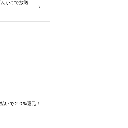
どんかごで放送
ay払いで２０%還元！