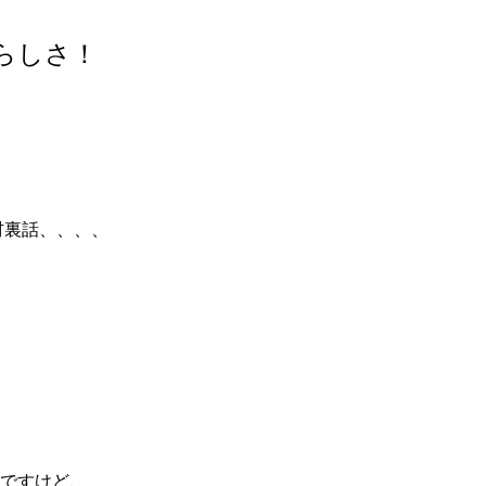
らしさ！
材裏話、、、、
ですけど、