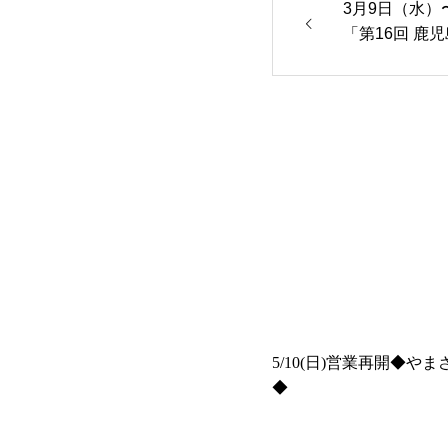
3月9日（水）
「第16回 鹿
5/10(日)営業再開◆や
◆