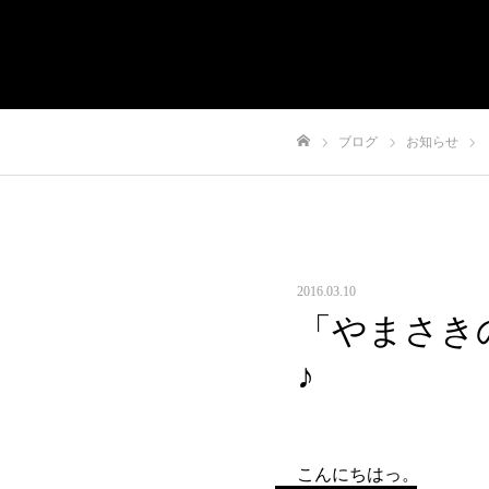
有限会社やまさき
会社概要
代表挨拶
や
ブログ
お知らせ
ホーム
2016.03.10
「やまさき
♪
こんにちはっ。