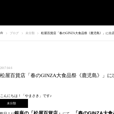
有限会社やまさき
会社概要
代表挨拶
やまさきの焼肉 本店
ブログ
未分類
松屋百貨店「春のGINZA大食品祭《鹿児島》」に出
やまさき焼き鳥 持ち帰り
全国イベント出店
ム
スタッフ募集
オンラインショップ
お問い合わせ
2017.04.6
松屋百貨店「春のGINZA大食品祭《鹿児島》」に
こんにちは！「やまさき」です♪
未分類
銀座の「松屋百貨店」
「春のGINZA大
昨日より
にて、