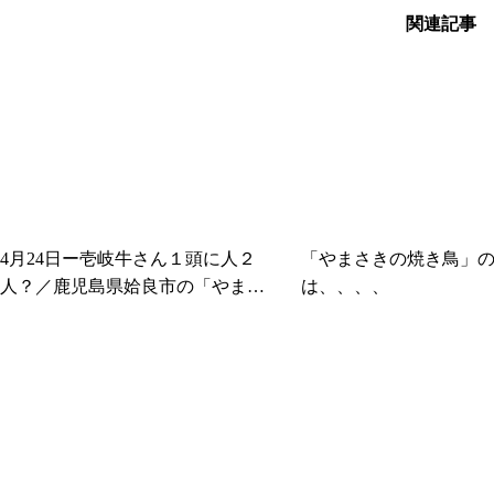
関連記事
4月24日ー壱岐牛さん１頭に人２
「やまさきの焼き鳥」
人？／鹿児島県姶良市の「やまさ
は、、、、
きの焼肉」