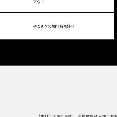
アウト
やまさきの焼肉 持ち帰り
【本社】〒899-5431 鹿児島県姶良市西餅田3413