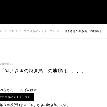
有限会社やまさき
会社概要
代表挨拶
やまさきの焼肉 本店
ブログ
やまさきのテイクアウト
「やまさきの焼き鳥」の地鶏は、
やまさき焼き鳥 持ち帰り
全国イベント出店
ム
スタッフ募集
オンラインショップ
お問い合わせ
2016.05.11
「やまさきの焼き鳥」の地鶏は、、、、
みなさん、こんばんは☆
やまさきのテイクアウト
姶良市役所前より「やまさきの焼き鳥」です。