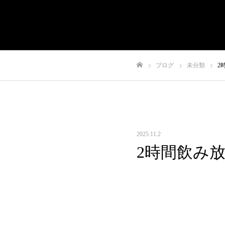
有限会社やまさき
会社概要
代表挨拶
や
ブログ
未分類
2
ホーム
2025.11.2
2時間飲み