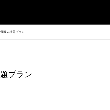
まさきの焼肉 本店
やまさき焼き鳥 持ち帰り
全国イベント出
時間飲み放題プラン
放題プラン