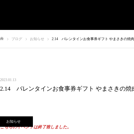
有限会社やまさき
会社概要
代表挨拶
やまさきの焼肉 本店
ブログ
お知らせ
2.14 バレンタインお食事券ギフト やまさきの焼
やまさき焼き鳥 持ち帰り
全国イベント出店
ム
スタッフ募集
オンラインショップ
お問い合わせ
2023.01.13
2.14 バレンタインお食事券ギフト やまさきの焼
お知らせ
こちらのイベントは終了致しました。