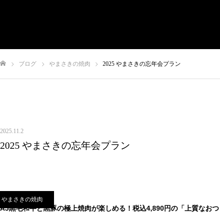
有限会社やまさき
会社概要
代表挨拶
やまさきの焼肉 本店
ブログ
やまさきの焼肉
2025 やまさきの忘年会プラン
やまさき焼き鳥 持ち帰り
全国イベント出店
ム
スタッフ募集
オンラインショップ
お問い合わせ
2025.11.2
2025 やまさきの忘年会プラン
やまさきの焼肉
A5黒毛和牛と黒豚の極上焼肉が楽しめる！税込4,890円の「上質なお