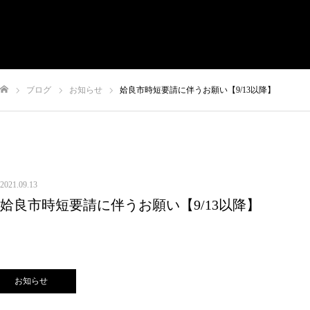
有限会社やまさき
会社概要
代表挨拶
やまさきの焼肉 本店
ブログ
お知らせ
姶良市時短要請に伴うお願い【9/13以降】
やまさき焼き鳥 持ち帰り
全国イベント出店
ム
スタッフ募集
オンラインショップ
お問い合わせ
2021.09.13
姶良市時短要請に伴うお願い【9/13以降】
お知らせ