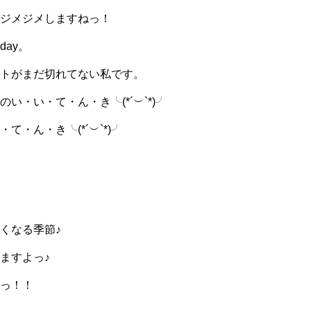
ジメジメしますねっ！
ay。
トがまだ切れてない私です。
い・い・て・ん・き╰(*´︶`*)╯
・ん・き╰(*´︶`*)╯
くなる季節♪
ますよっ♪
っ！！