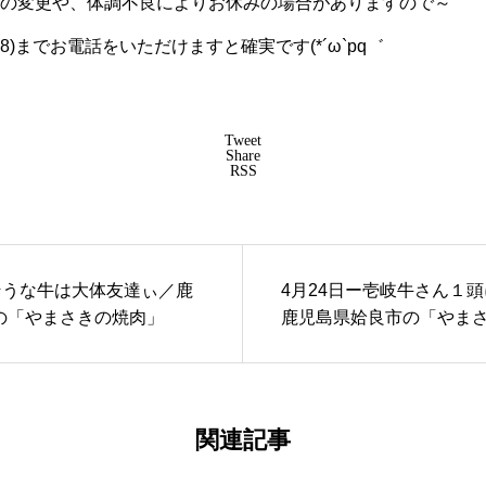
の変更や、体調不良によりお休みの場合がありますので～
5368)までお電話をいただけますと確実です(*´ω`pq゛
Tweet
Share
RSS
そうな牛は大体友達ぃ／鹿
4月24日ー壱岐牛さん１
の「やまさきの焼肉」
鹿児島県姶良市の「やま
関連記事