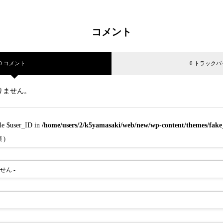
市の「焼
コメント
0 コメント
0 トラックバ
りません。
ble $user_ID in
/home/users/2/k5yamasaki/web/new/wp-content/themes/fak
 )
ません -