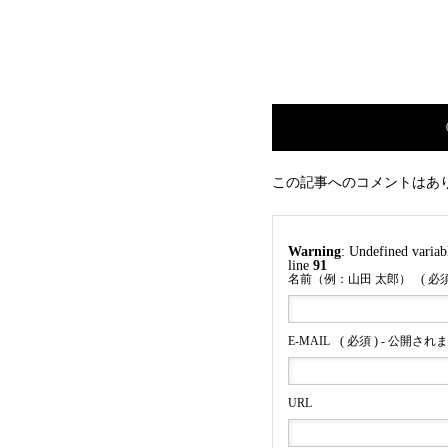
中！
この記事へのコメントはあ
Warning
: Undefined varia
line
91
名前（例：山田 太郎）
( 必須
E-MAIL
( 必須 ) - 公開され
URL