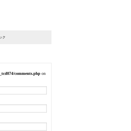
き鶏やまさき」
ック
e_tcd074/comments.php
on