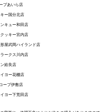
コープあいら店
クッキー国分北店
 サンキュー和田店
市 クッキー宮内店
 山形屋武岡ハイランド店
市 ラークス川内店
オン姶良店
 タイヨー花棚店
Aコープ伊敷店
 タイヨー下荒田店