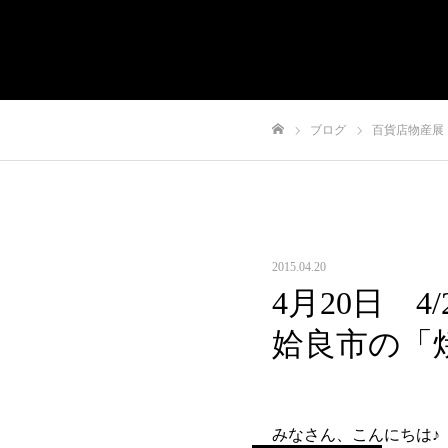
有限会社やまさき
会社概要
代表挨拶
や
ブログ
百貨店物産展
ホーム
2015.04.20
4月20日 
姶良市の「
みなさん、こんにちは♪