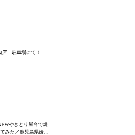
)焼肉店 駐車場にて！
 NEWやきとり屋台で焼
いてみた／鹿児島県姶良