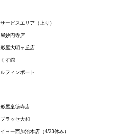
桜島サービスエリア（上り）
形屋妙円寺店
 山形屋大明ヶ丘店
すくす館
 ドルフィンポート
 山形屋皇徳寺店
市 プラッセ大和
タイヨー西加治木店（4/23休み）