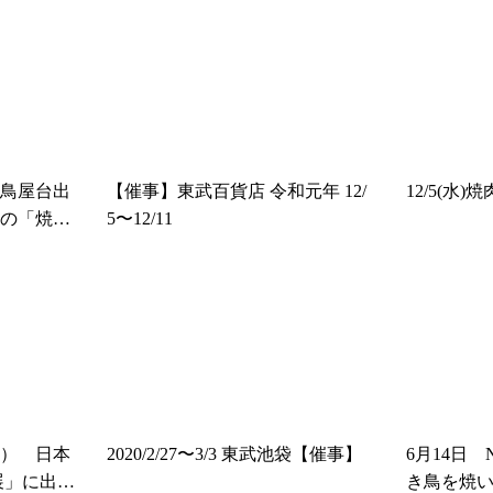
焼き鳥屋台出
【催事】東武百貨店 令和元年 12/
12/5(水
の「焼き
5〜12/11
月） 日本
2020/2/27〜3/3 東武池袋【催事】
6月14日
展」に出店
き鳥を焼