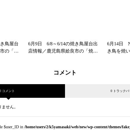
の焼き鳥屋台
6月9日 6/8～6/14の焼き鳥屋台出
6月14日
市の「焼
店情報／鹿児島県姶良市の「焼き
き鳥を焼
鶏やまさき」
市の「焼
コメント
0 コメント
0 トラックバ
りません。
ble $user_ID in
/home/users/2/k5yamasaki/web/new/wp-content/themes/fak