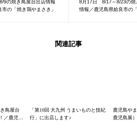
～8/9の焼き鳥屋台出店情報
8月17日 8/17～8/23
良市の「焼き鶏やまさき」
情報／鹿児島県姶良市の
き」
関連記事
の焼き鳥屋台
「第10回 大九州 うまいものと技紀
鹿児島やま
！／鹿児島
行」に出店します♪
鹿児島展
さき」