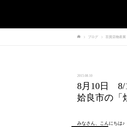
有限会社やまさき
会社概要
代表挨拶
や
ブログ
百貨店物産展
ホーム
2015.08.10
8月10日 
姶良市の「
みなさん、こんにちは♪