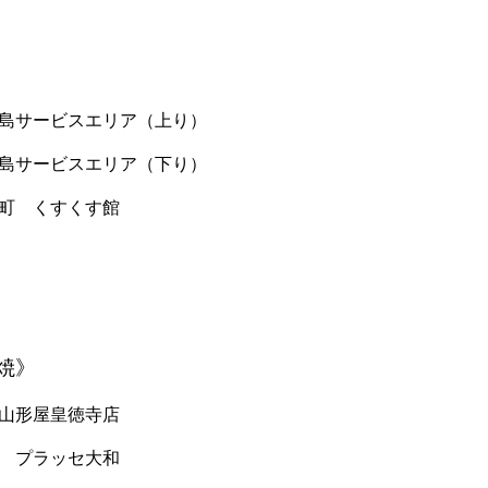
市 桜島サービスエリア（上り）
市 桜島サービスエリア（下り）
蒲生町 くすくす館
焼》
市 山形屋皇徳寺店
内市 プラッセ大和