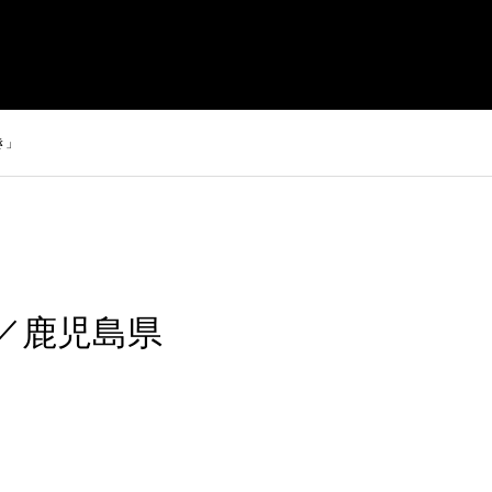
店
スタッフ募集
オンラインショップ
お問い合わせ
き」
報／鹿児島県