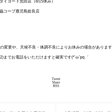
市 タイヨー下荒田店（8/15休み）
 生協コープ鹿児島姶良店
の変更や、天候不良・体調不良によりお休みの場合があります
8012)までお電話をいただけますと確実です(*´ω`pq゛
Tweet
Share
RSS