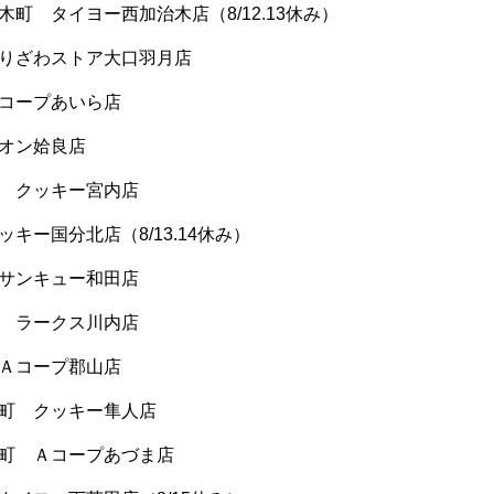
加治木町 タイヨー西加治木店（8/12.13休み）
 なりざわストア大口羽月店
 Ａコープあいら店
 イオン姶良店
内市 クッキー宮内店
クッキー国分北店（8/13.14休み）
市 サンキュー和田店
内市 ラークス川内店
市 Ａコープ郡山店
隼人町 クッキー隼人店
長島町 Ａコープあづま店