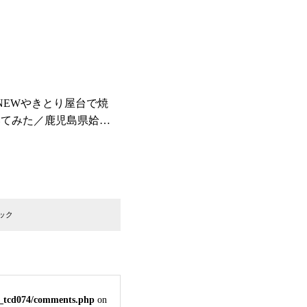
 NEWやきとり屋台で焼
いてみた／鹿児島県姶良
き鶏やまさき」
ック
e_tcd074/comments.php
on