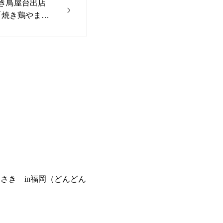
の焼き鳥屋台出店
「焼き鶏やまさ
さき in福岡（どんどん
）