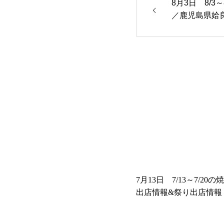
8月3日 8/3
／鹿児島県姶
7月13日 7/13～7/20
出店情報&祭り出店情報
県姶良市の「焼き鶏やま